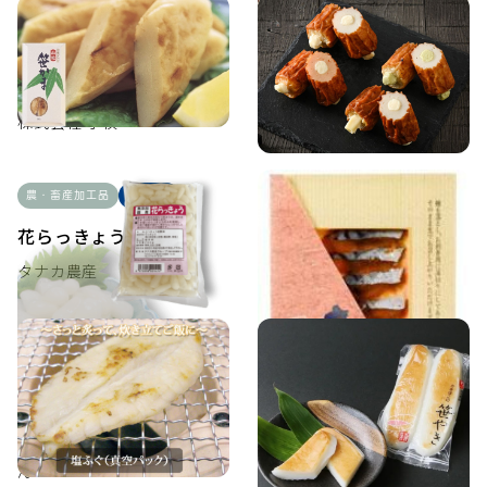
水産加工品
冷凍・冷蔵食品
水産加工品
福井県
福井県
チーズのやきセット４入
笹かまぼこ
株式会社 小牧
株式会社 小牧
農・畜産加工品
福井県
水産加工品
福井県
花らっきょう
鯖のへしこ お刺身
タナカ農産
越前水産
水産加工品
冷凍・冷蔵食品
水産加工品
富山県
石川県
笹やき 各種
塩ふぐ真空パック
生地かまぼこ
有限会社 ふる里の味すみげ
ん