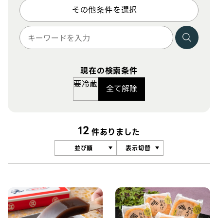
その他条件を選択
現在の検索条件
要冷蔵
全て解除
12
件ありました
並び順
表示切替
冷凍・冷蔵食品
菓子類
農・畜産加工品
冷凍・冷蔵食品
福井県
福井県