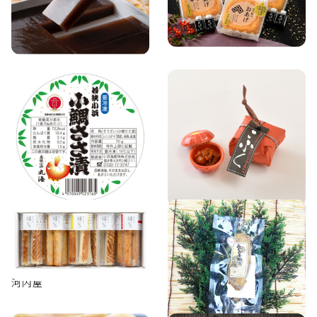
水ようかん/水かんてん
谷口屋のおあげ
有限会社えがわ
谷口屋
水産加工品
冷凍・冷蔵食品
水産加工品
福井県
福井県
越前仕立て汐うに
小鯛のささ漬け
天たつ
小浜海産物株式会社（若狭小
浜 丸海）
水産加工品
冷凍・冷蔵食品
水産加工品
冷凍・冷蔵食品
富山県
石川県
棒S（ぼうず）シリーズ
ふぐのこ糠漬
河内屋
金澤北珍(ホクチン）