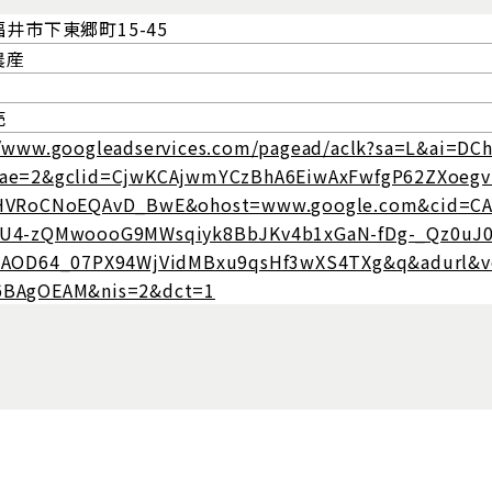
井市下東郷町15-45
農産
売
//www.googleadservices.com/pagead/aclk?sa=L&ai=D
ae=2&gclid=CjwKCAjwmYCzBhA6EiwAxFwfgP62ZXoegv
HVRoCNoEQAvD_BwE&ohost=www.google.com&cid=CA
JU4-zQMwoooG9MWsqiyk8BbJKv4b1xGaN-fDg-_Qz0u
=AOD64_07PX94WjVidMBxu9qsHf3wXS4TXg&q&adurl&
6BAgOEAM&nis=2&dct=1