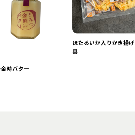
ほたるいか入りかき揚げ
具
つ金時バター