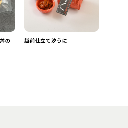
丼の
越前仕立て汐うに