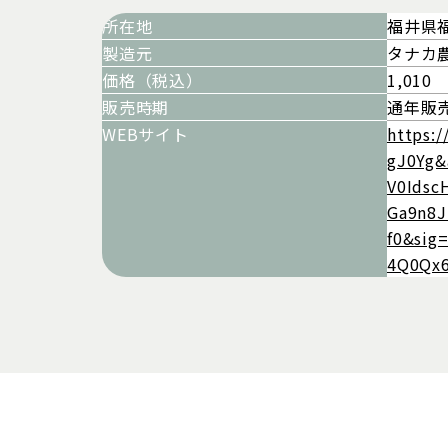
所在地
福井県福
製造元
タナカ
価格（税込）
1,010
販売時期
通年販
WEBサイト
https:
gJ0Yg&
V0Idsc
Ga9n8
f0&sig
4Q0Qx