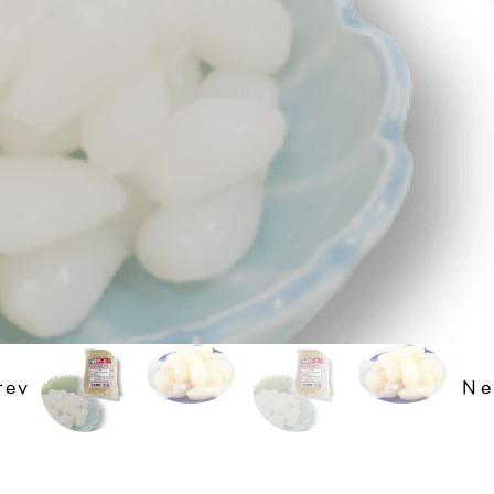
rev
Ne