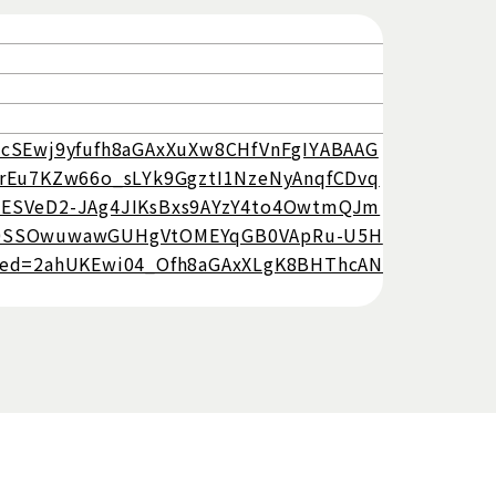
ChcSEwj9yfufh8aGAxXuXw8CHfVnFgIYABAAG
rEu7KZw66o_sLYk9GgztI1NzeNyAnqfCDvq
ESVeD2-JAg4JIKsBxs9AYzY4to4OwtmQJm
J0SSOwuwawGUHgVtOMEYqGB0VApRu-U5H
ved=2ahUKEwi04_Ofh8aGAxXLgK8BHThcAN