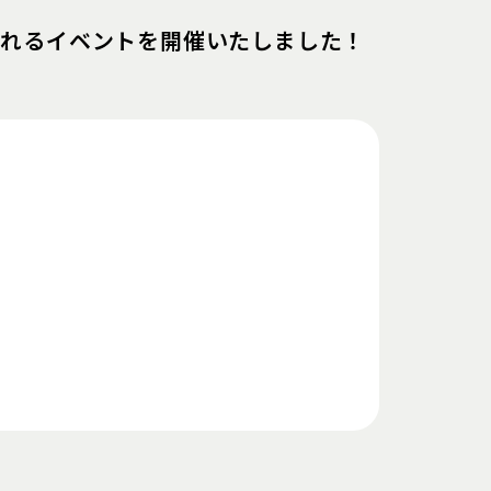
じられるイベントを開催いたしました！