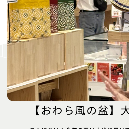
【おわら風の盆】