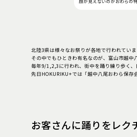
北陸3県は様々なお祭りが各地で行われていま
その中でもひときわ有名なのが、富山市越中
毎年9/1,2,3に行われ、街中を踊り練り歩
先日HOKURIKU+では「
越中八尾おわら保存
お客さんに踊りをレク