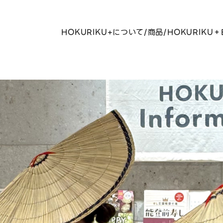
HOKURIKU+について
商品
HOKURIKU＋