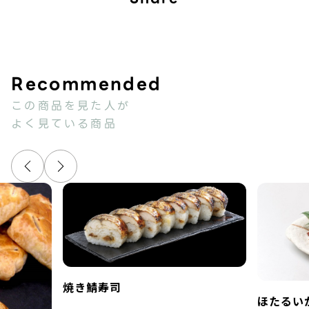
この商品を見た人が
よく見ている商品
焼き鯖寿司
ほたるい