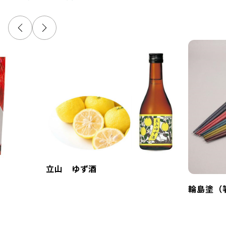
立山 ゆず酒
輪島塗（