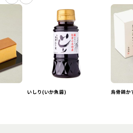
いしり(いか魚醤)
烏骨鶏か