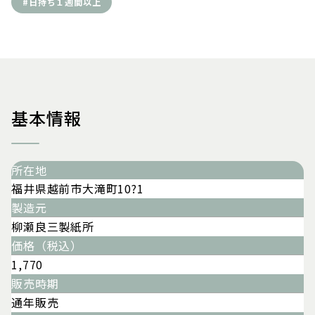
#日持ち１週間以上
基本情報
所在地
福井県越前市大滝町10?1
製造元
柳瀬良三製紙所
価格（税込）
1,770
販売時期
通年販売