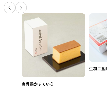
生羽二重
烏骨鶏かすていら