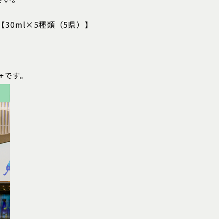
【30ml×5種類（5県）】
U+です。