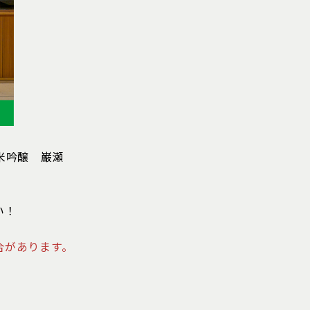
米吟醸 巌瀬
い！
合があります。